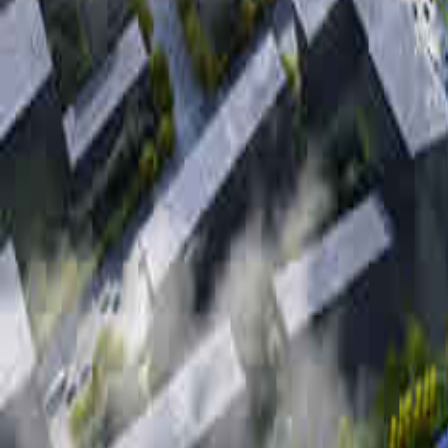
绍兴春风十里
建设地点：浙江省·绍兴市
占地面积约 197225
风十里打造五入归家，两
的精神原乡。