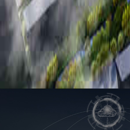
相关案例
大运河孔雀城
雄安雄东片区
中交未来科创城