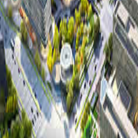
 台量：275台 落成时间：2024年
.3㎡，建筑面积约38万㎡，容积率为1.2，由中交地产和花样年地产
轴生活，五院三社一溪的“五味”园林景观体系，复刻绍兴老城